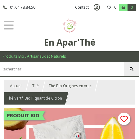
01.64.78.84.50
Contact
0
0
En Apar'Thé
Produits Bio , Artisanaux et Naturels
Accueil
Thé
Thé Bio Origines en vrac
Thé Vert* Bio Piquant de Citron
PRODUIT BIO