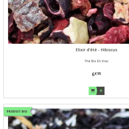
Thé
Dammann
infusettes
(31)
Coffret
(14)
Elixir d'été - Hibiscus
Thé Bio En Vrac
Afficher
€
95
6
les
résultats
PRODUIT BIO