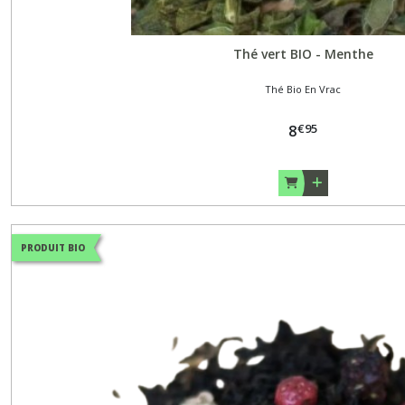
Thé vert BIO - Menthe
Thé Bio En Vrac
€
95
8
PRODUIT BIO