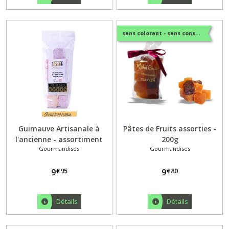
sans colorant - sans conservateur
Guimauve Artisanale à
Pâtes de Fruits assorties -
l'ancienne - assortiment
200g
Gourmandises
Gourmandises
90gr
€
95
€
80
9
9
Détails
Détails