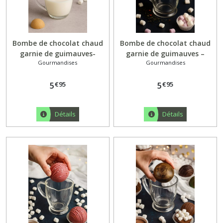
Bombe de chocolat chaud
Bombe de chocolat chaud
garnie de guimauves-
garnie de guimauves –
Gourmandises
Gourmandises
dulcey
Saveur Caramel
€
95
€
95
5
5
Détails
Détails