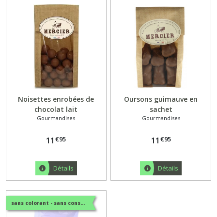
Noisettes enrobées de
Oursons guimauve en
chocolat lait
sachet
Gourmandises
Gourmandises
€
95
€
95
11
11
Détails
Détails
sans colorant - sans conservateur