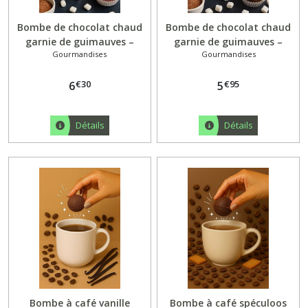
Bombe de chocolat chaud
Bombe de chocolat chaud
garnie de guimauves –
garnie de guimauves –
Gourmandises
Gourmandises
Chocolat Ruby
Chocolat Noir 70 %
€
30
€
95
6
5
Détails
Détails
Bombe à café vanille
Bombe à café spéculoos