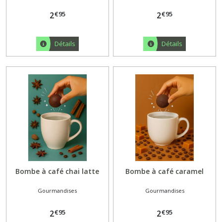
€
95
€
95
2
2
Détails
Détails
Bombe à café chai latte
Bombe à café caramel
Gourmandises
Gourmandises
€
95
€
95
2
2