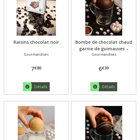
Gourmandises
(21)
Spécialités
Raisins chocolat noir
Bombe de chocolat chaud
(5)
garnie de guimauves –
Gourmandises
Gourmandises
Noisette & Ferrero Rocher
Afficher
€
80
€
30
7
6
les
résultats
Détails
Détails