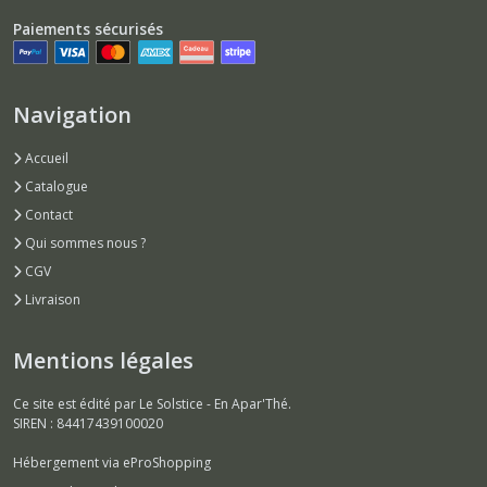
(8)
Paiements sécurisés
Tartinables
(6)
Navigation
Accueil
Divers
(1)
Catalogue
Contact
Qui sommes nous ?
Afficher
CGV
les
Livraison
résultats
Mentions légales
Ce site est édité par Le Solstice - En Apar'Thé.
SIREN : 84417439100020
Hébergement via eProShopping