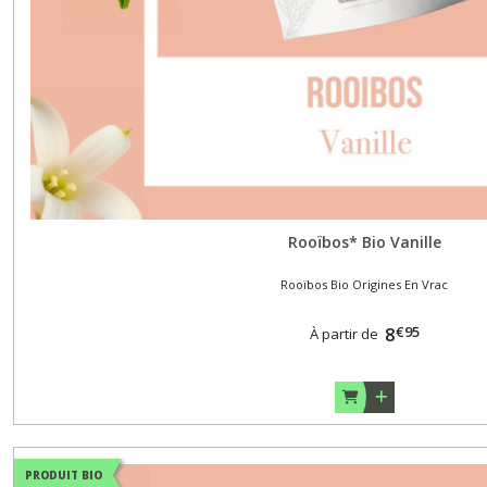
Rooïbos* Bio Vanille
Rooïbos Bio Origines En Vrac
€
95
8
À partir de
PRODUIT BIO