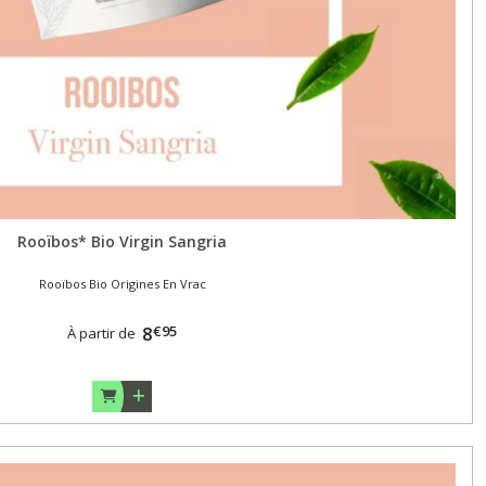
Rooïbos* Bio Virgin Sangria
Rooïbos Bio Origines En Vrac
€
95
8
À partir de