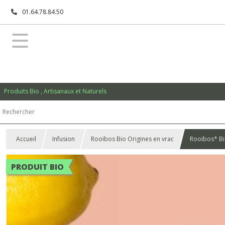
01.64.78.84.50
Produits Bio , Artisanaux et Naturels
Accueil
Infusion
Rooïbos Bio Origines en vrac
Rooïbos* Bi
PRODUIT BIO