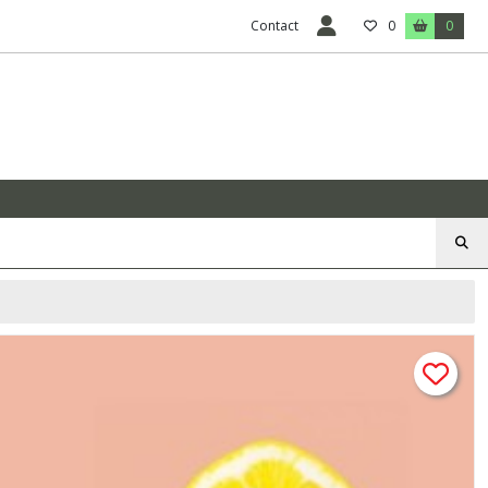
Contact
0
0