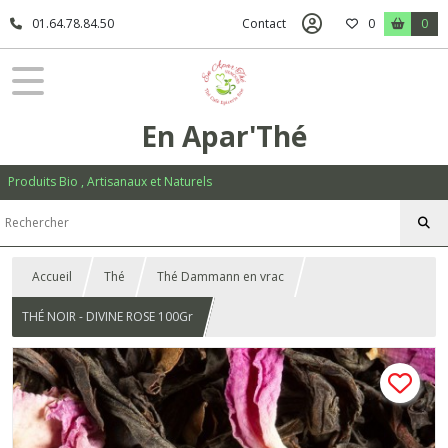
01.64.78.84.50
Contact
0
0
En Apar'Thé
Produits Bio , Artisanaux et Naturels
Accueil
Thé
Thé Dammann en vrac
THÉ NOIR - DIVINE ROSE 100Gr