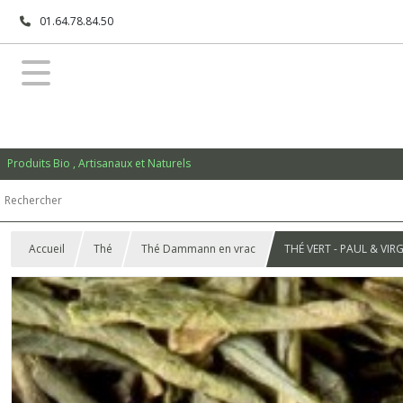
01.64.78.84.50
Produits Bio , Artisanaux et Naturels
Accueil
Thé
Thé Dammann en vrac
THÉ VERT - PAUL & VIRG