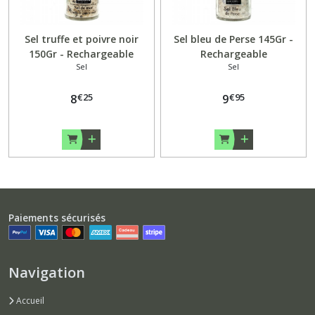
Sel truffe et poivre noir
Sel bleu de Perse 145Gr -
150Gr - Rechargeable
Rechargeable
Sel
Sel
€
25
€
95
8
9
Paiements sécurisés
Navigation
Accueil