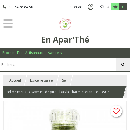
01.64.78.84.50
Contact
0
0
En Apar'Thé
Produits Bio , Artisanaux et Naturels
Accueil
Epicerie salée
Sel
Sel de mer aux saveurs de yuzu, basilic thaï et coriandre 135Gr -
Rechargeable