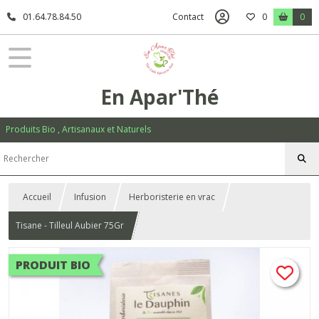
01.64.78.84.50
Contact
0
0
En Apar'Thé
Produits Bio , Artisanaux et Naturels
Accueil
Infusion
Herboristerie en vrac
Tisane - Tilleul Aubier 75Gr
PRODUIT BIO