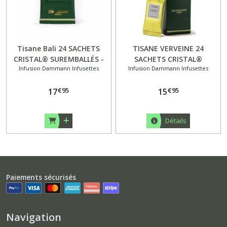
Tisane Bali 24 SACHETS
TISANE VERVEINE 24
CRISTAL® SUREMBALLÉS -
SACHETS CRISTAL®
Infusion Dammann Infusettes
Infusion Dammann Infusettes
DAMMANN
SUREMBALLÉS DAMMANN
€
95
€
95
17
15
Détails
Paiements sécurisés
Navigation