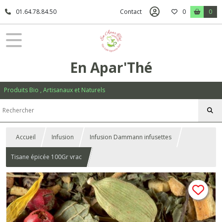
01.64.78.84.50
Contact
0
0
En Apar'Thé
Produits Bio , Artisanaux et Naturels
Accueil
Infusion
Infusion Dammann infusettes
Tisane épicée 100Gr vrac