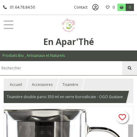
01.64.78.84.50
Contact
0
0
En Apar'Thé
Produits Bio , Artisanaux et Naturels
Accueil
Accessoires
Tisanière
Tisanière double paroi 350 ml en verre borosilicate - OGO Gustave