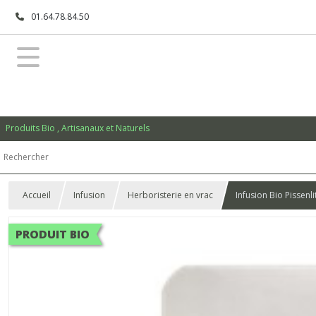
01.64.78.84.50
Produits Bio , Artisanaux et Naturels
Accueil
Infusion
Herboristerie en vrac
Infusion Bio Pissenl
PRODUIT BIO