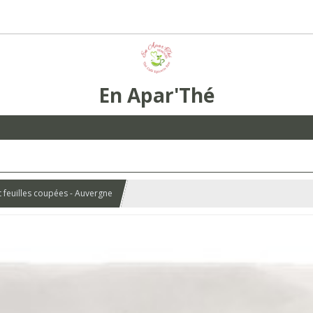
En Apar'Thé
it feuilles coupées - Auvergne