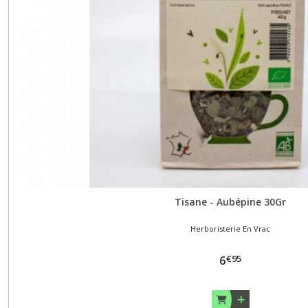
Tisane - Aubépine 30Gr
Herboristerie En Vrac
€
95
6