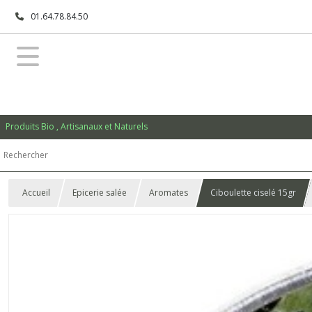
01.64.78.84.50
Produits Bio , Artisanaux et Naturels
Accueil
Epicerie salée
Aromates
Ciboulette ciselé 15gr