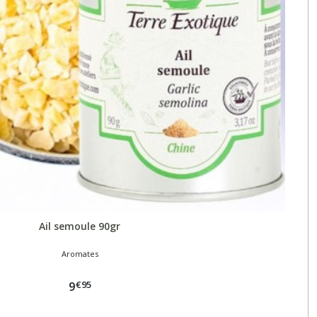
Ail semoule 90gr
Aromates
€
95
9