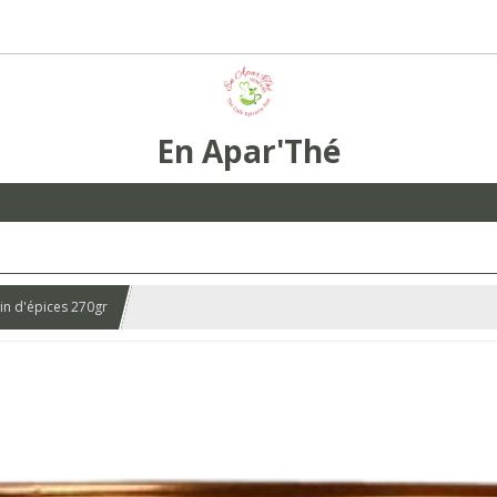
En Apar'Thé
in d'épices 270gr