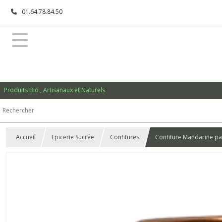
01.64.78.84.50
Produits Bio , Artisanaux et Naturels
Accueil
Epicerie Sucrée
Confitures
Confiture Mandarine pa