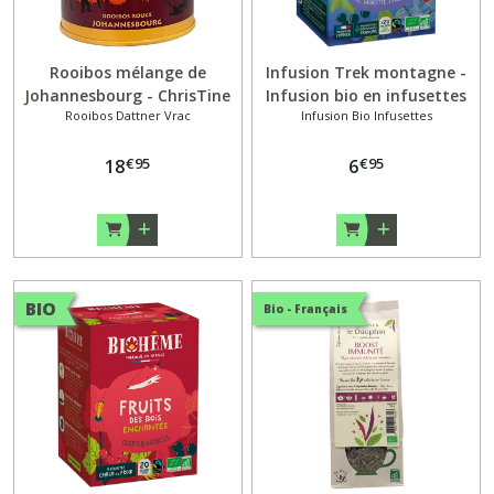
Rooibos mélange de
Infusion Trek montagne -
Johannesbourg - ChrisTine
Infusion bio en infusettes
Rooibos Dattner Vrac
Infusion Bio Infusettes
DaTTner 100gr bte
x20 - Biohême
€
95
€
95
18
6
BIO
Bio - Français