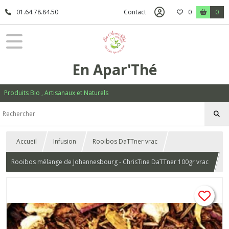
01.64.78.84.50
Contact
0
0
En Apar'Thé
Produits Bio , Artisanaux et Naturels
Accueil
Infusion
Rooibos DaTTner vrac
Rooibos mélange de Johannesbourg - ChrisTine DaTTner 100gr vrac