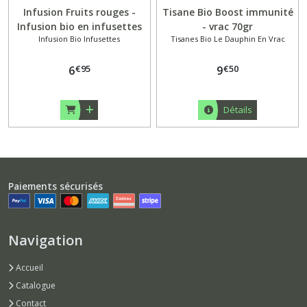
Infusion Fruits rouges -
Tisane Bio Boost immunité
Infusion bio en infusettes
- vrac 70gr
Infusion Bio Infusettes
Tisanes Bio Le Dauphin En Vrac
x20 - Biohême
€
95
€
50
6
9
Détails
Paiements sécurisés
Navigation
Accueil
Catalogue
Contact