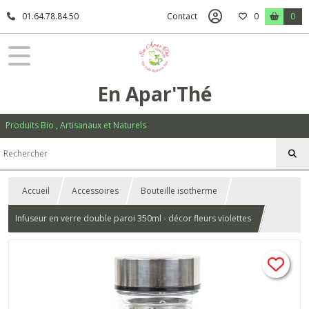
01.64.78.84.50
Contact
0
0
En Apar'Thé
Produits Bio , Artisanaux et Naturels
Accueil
Accessoires
Bouteille isotherme
Infuseur en verre double paroi 350ml - décor fleurs violettes