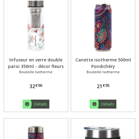
Infuseur en verre double
Canette isotherme 500ml
paroi 350ml - décor fleurs
Pondichéry
Bouteille Isotherme
Bouteille Isotherme
roses
€
90
€
95
32
21
Détails
Détails