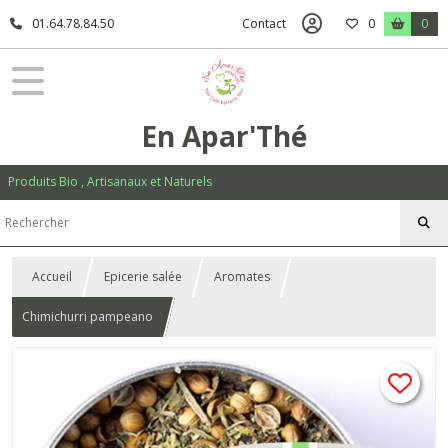
01.64.78.84.50
Contact
0
0
En Apar'Thé
Produits Bio , Artisanaux et Naturels
Accueil
Epicerie salée
Aromates
Chimichurri pampeano