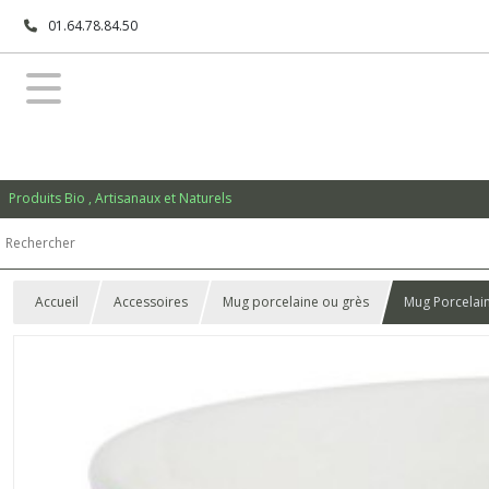
01.64.78.84.50
Produits Bio , Artisanaux et Naturels
Accueil
Accessoires
Mug porcelaine ou grès
Mug Porcelain