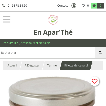
01.64.78.84.50
Contact
0
0
En Apar'Thé
Produits Bio , Artisanaux et Naturels
Accueil
A Déguster
Terrine
Rillette de canard