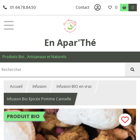
01.64.78.84.50
Contact
0
0
En Apar'Thé
Produits Bio , Artisanaux et Naturels
Accueil
Infusion
Infusion BIO en vrac
Infusion Bio Epicée Pomme Cannelle
PRODUIT BIO