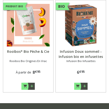
BIO
PRODUIT BIO
Rooïbos* Bio Pèche & Cie
Infusion Doux sommeil -
Infusion bio en infusettes
Rooïbos Bio Origines En Vrac
Infusion Bio Infusettes
x20 - Biohême
€
95
€
95
8
6
À partir de