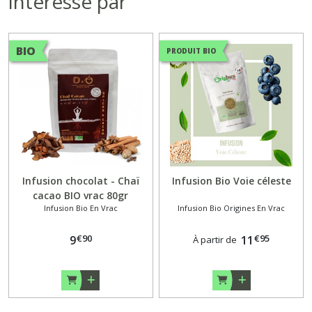
intéressé par
BIO
PRODUIT BIO
Infusion chocolat - Chaï
Infusion Bio Voie céleste
cacao BIO vrac 80gr
Infusion Bio En Vrac
Infusion Bio Origines En Vrac
€
90
€
95
9
11
À partir de