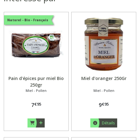
Naturel - Bio - Français
Pain d'épices pur miel Bio
Miel d'oranger 250Gr
250gr
Miel - Pollen
Miel - Pollen
€
95
€
95
7
9
Détails