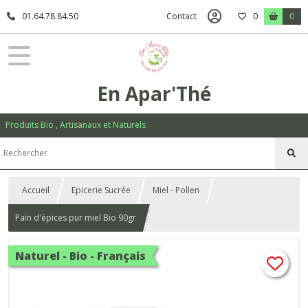
01.64.78.84.50
Contact
0
0
En Apar'Thé
Produits Bio , Artisanaux et Naturels
Accueil
Epicerie Sucrée
Miel - Pollen
Pain d'épices pur miel Bio 90gr
Naturel - Bio - Français