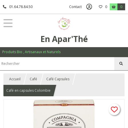
01.64.78.84.50
Contact
0
0
En Apar'Thé
Produits Bio , Artisanaux et Naturels
Accueil
Café
Café Capsules
Café en capsules Colombie