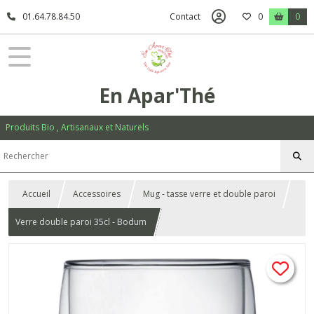
01.64.78.84.50
Contact
0
0
En Apar'Thé
Produits Bio , Artisanaux et Naturels
Accueil
Accessoires
Mug - tasse verre et double paroi
Verre double paroi 35cl - Bodum