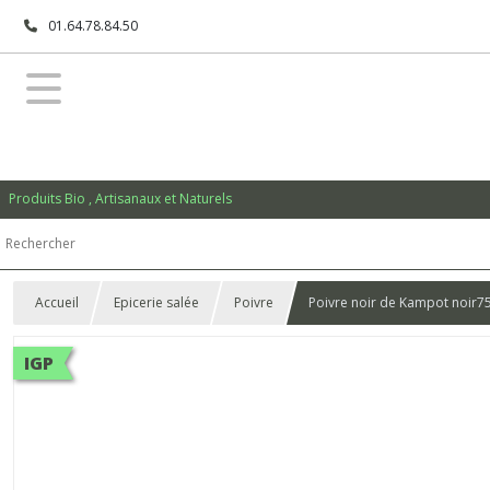
01.64.78.84.50
Produits Bio , Artisanaux et Naturels
Accueil
Epicerie salée
Poivre
Poivre noir de Kampot noir75
IGP