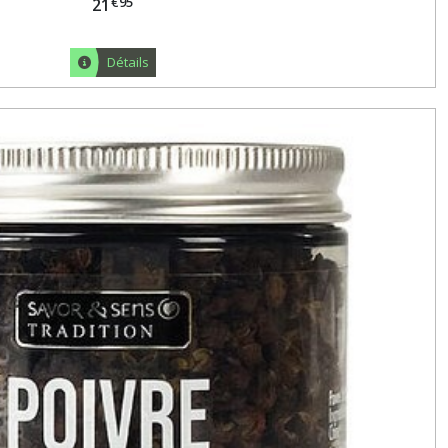
€
95
21
Détails