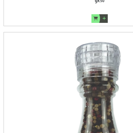
€
50
9