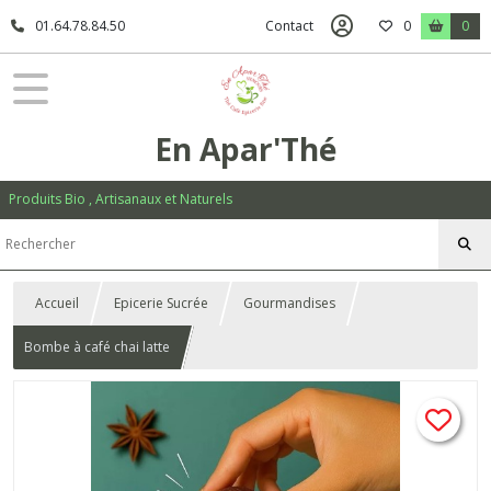
01.64.78.84.50
Contact
0
0
En Apar'Thé
Produits Bio , Artisanaux et Naturels
Accueil
Epicerie Sucrée
Gourmandises
Bombe à café chai latte