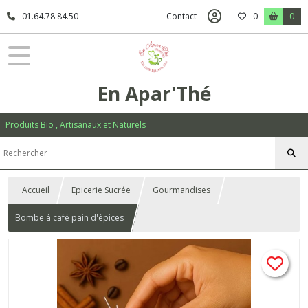
01.64.78.84.50
Contact
0
0
En Apar'Thé
Produits Bio , Artisanaux et Naturels
Accueil
Epicerie Sucrée
Gourmandises
Bombe à café pain d'épices