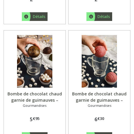
Détails
Détails
Bombe de chocolat chaud
Bombe de chocolat chaud
garnie de guimauves –
garnie de guimauves –
Gourmandises
Gourmandises
Chocolat Noir 70 %
Chocolat Ruby
€
95
€
30
5
6