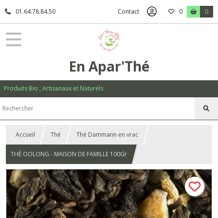
01.64.78.84.50
Contact
0
0
En Apar'Thé
Produits Bio , Artisanaux et Naturels
Accueil
Thé
Thé Dammann en vrac
THÉ OOLONG - MAISON DE FAMILLE 100Gr