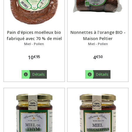
Pain d'épices moelleux bio
Nonnettes à l'orange BIO -
fabriqué avec 70 % de miel
Maison Peltier
Miel - Pollen
Miel - Pollen
500Gr
€
95
€
50
10
4
Détails
Détails