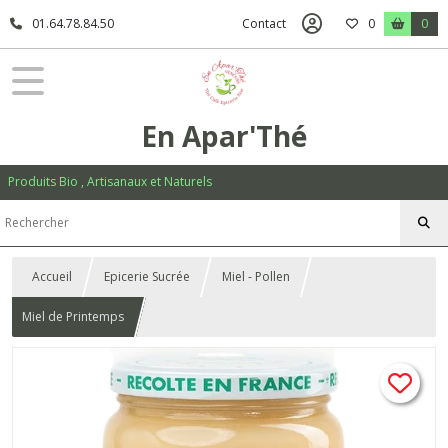
01.64.78.84.50
Contact
0
0
En Apar'Thé
Produits Bio , Artisanaux et Naturels
Accueil
Epicerie Sucrée
Miel - Pollen
Miel de Printemps