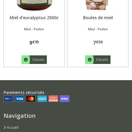
Miel d'eucalyptus 250Gr
Boules de miel
Miel - Pollen
Miel - Pollen
€
95
€
50
8
7
Détails
Détails
Paiements sécurisés
Navigation
Accueil