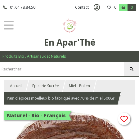
01.64.78.84.50
Contact
0
0
En Apar'Thé
Produits Bio , Artisanaux et Naturels
Accueil
Epicerie Sucrée
Miel - Pollen
Pain d'épices moelleux bio fabriqué avec 70 % de miel 500Gr
Naturel - Bio - Français