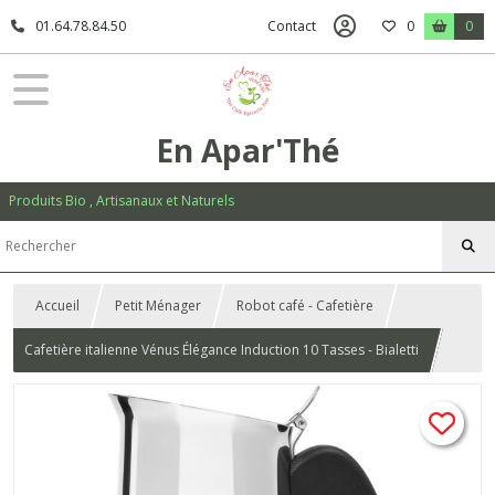
01.64.78.84.50
Contact
0
0
En Apar'Thé
Produits Bio , Artisanaux et Naturels
Accueil
Petit Ménager
Robot café - Cafetière
Cafetière italienne Vénus Élégance Induction 10 Tasses - Bialetti