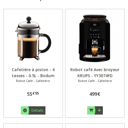
Cafetière à piston - 4
Robot café Avec broyeur
tasses - 0.5L - Bodum
KRUPS - YY3074FD
Robot Café - Cafetière
Robot Café - Cafetière
Chambord
€
95
55
499
€
Détails