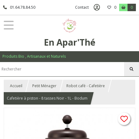
01.64.78.84.50
Contact
0
0
En Apar'Thé
Produits Bio , Artisanaux et Naturels
Accueil
Petit Ménager
Robot café - Cafetière
Cafetière à piston - 8 tasses Noir - 1L - Bodum