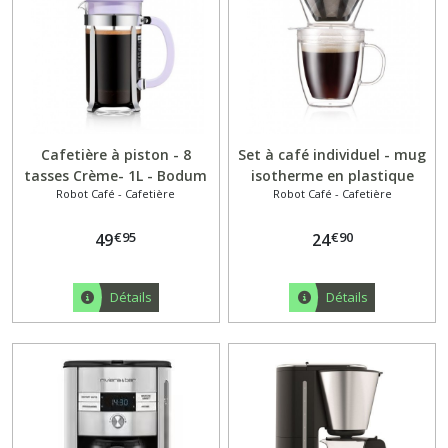
Cafetière à piston - 8
Set à café individuel - mug
tasses Crème- 1L - Bodum
isotherme en plastique
Robot Café - Cafetière
Robot Café - Cafetière
double paroi, 0. 35 l
€
95
€
90
49
24
Détails
Détails