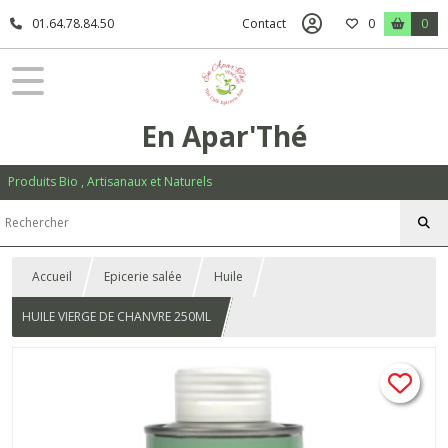
01.64.78.84.50
Contact
0
0
En Apar'Thé
Produits Bio , Artisanaux et Naturels
Accueil
Epicerie salée
Huile
HUILE VIERGE DE CHANVRE 250ML