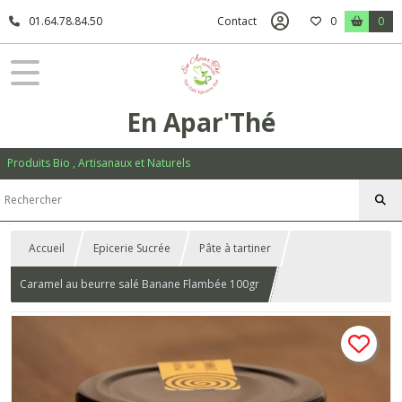
01.64.78.84.50
Contact
0
0
En Apar'Thé
Produits Bio , Artisanaux et Naturels
Accueil
Epicerie Sucrée
Pâte à tartiner
Caramel au beurre salé Banane Flambée 100gr