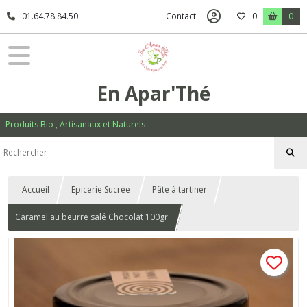
01.64.78.84.50
Contact
0
0
En Apar'Thé
Produits Bio , Artisanaux et Naturels
Accueil
Epicerie Sucrée
Pâte à tartiner
Caramel au beurre salé Chocolat 100gr