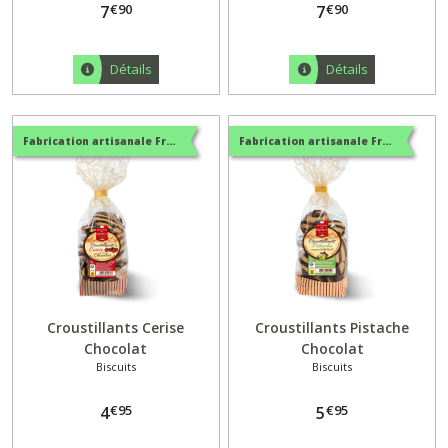
€
90
€
90
7
7
Détails
Détails
Fabrication artisanale Française
Fabrication artisanale Française
Croustillants Cerise
Croustillants Pistache
Chocolat
Chocolat
Biscuits
Biscuits
€
95
€
95
4
5