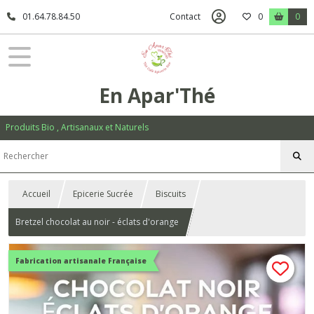
01.64.78.84.50
Contact
0
0
En Apar'Thé
Produits Bio , Artisanaux et Naturels
Accueil
Epicerie Sucrée
Biscuits
Bretzel chocolat au noir - éclats d'orange
Fabrication artisanale Française