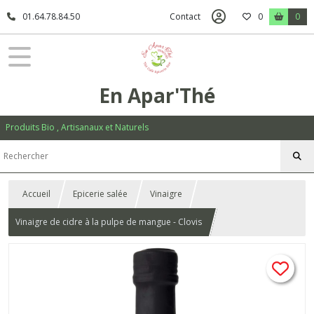
01.64.78.84.50
Contact
0
0
En Apar'Thé
Produits Bio , Artisanaux et Naturels
Accueil
Epicerie salée
Vinaigre
Vinaigre de cidre à la pulpe de mangue - Clovis