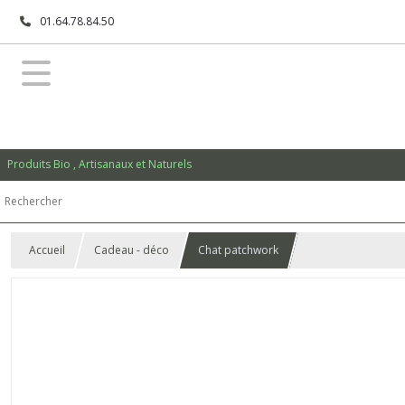
01.64.78.84.50
Produits Bio , Artisanaux et Naturels
Accueil
Cadeau - déco
Chat patchwork