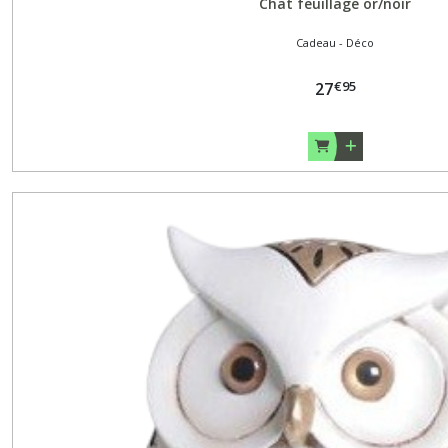
Chat feuillage or/noir
Cadeau - Déco
€
95
27