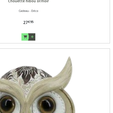
Chouette hibou or/noir
Cadeau - Déco
€
95
27