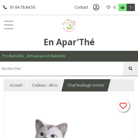
01.64.78.84.50
Contact
0
0
En Apar'Thé
Produits Bio , Artisanaux et Naturels
Accueil
Cadeau - déco
Chat feuillage or/noir