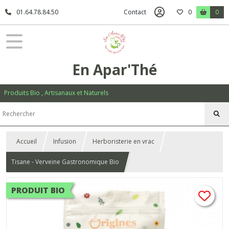
01.64.78.84.50
Contact
0
0
En Apar'Thé
Produits Bio , Artisanaux et Naturels
Accueil
Infusion
Herboristerie en vrac
Tisane - Verveine Gastronomique Bio
PRODUIT BIO