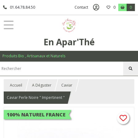
01.64.78.84.50
Contact
0
0
En Apar'Thé
Produits Bio , Artisanaux et Naturels
Accueil
A Déguster
Caviar
Caviar Perle Noire " Impertinent "
100% NATUREL FRANCE