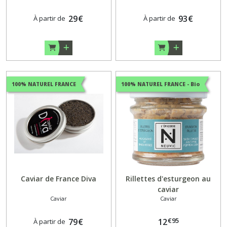
29
€
93
€
À partir de
À partir de
100% NATUREL FRANCE
100% NATUREL FRANCE - Bio
Caviar de France Diva
Rillettes d'esturgeon au
caviar
Caviar
Caviar
€
95
79
€
12
À partir de