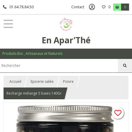
01.64.78.84.50
Contact
0
0
En Apar'Thé
Produits Bio , Artisanaux et Naturels
Accueil
Epicerie salée
Poivre
Recharge mélange 5 baies 140Gr