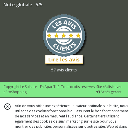
Note globale : 5/5
57 avis clients
Copyright Le Solstice - En Apar'Thé. Tous droits réservés. Site réalisé avec
eProShopping
Accès gérant
Afin de vous offrir une expérience utilisateur optimale sur le site, nous
utilisons des cookies fonctionnels qui assurent le bon fonctionnement
de nos services et en mesurent l’audience. Certains tiers utilisent
également des cookies de suivi marketing sur le site pour vous
montrer des publicités personnalisées sur d’autres sites Web et dans