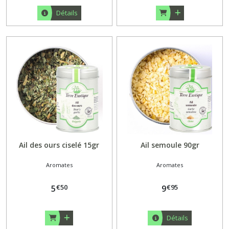
Détails
Ail des ours ciselé 15gr
Ail semoule 90gr
Aromates
Aromates
€
50
€
95
5
9
Détails