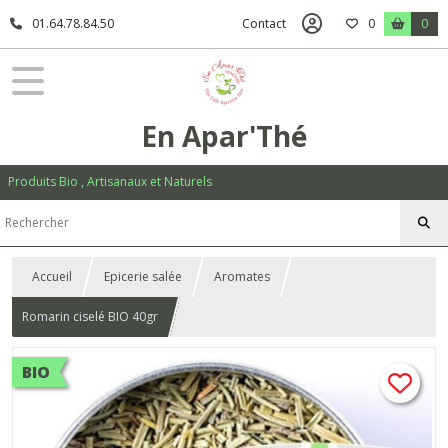
01.64.78.84.50
Contact
0
0
En Apar'Thé
Produits Bio , Artisanaux et Naturels
Accueil
Epicerie salée
Aromates
Romarin ciselé BIO 40gr
BIO