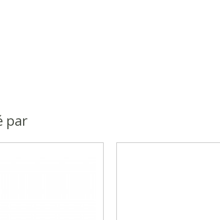
s
é par