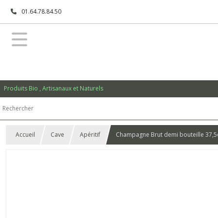
01.64.78.84.50
Produits Bio , Artisanaux et Naturels
Accueil
Cave
Apéritif
Champagne Brut demi bouteille 37,5