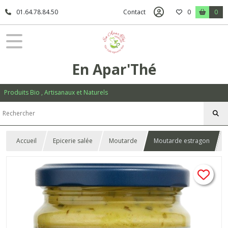
01.64.78.84.50
Contact
0
0
En Apar'Thé
Produits Bio , Artisanaux et Naturels
Accueil
Epicerie salée
Moutarde
Moutarde estragon