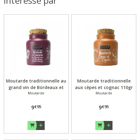
intéressé par
Moutarde traditionnelle au
Moutarde traditionnelle
grand vin de Bordeaux et
aux cèpes et cognac 110gr
Moutarde
Moutarde
poivre sauvage 110gr
€
95
€
95
9
9